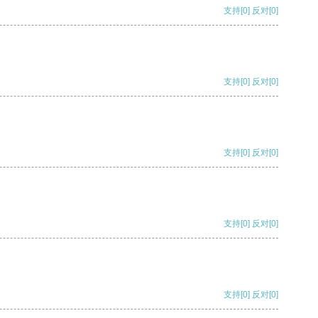
支持
[0]
反对
[0]
支持
[0]
反对
[0]
支持
[0]
反对
[0]
支持
[0]
反对
[0]
支持
[0]
反对
[0]