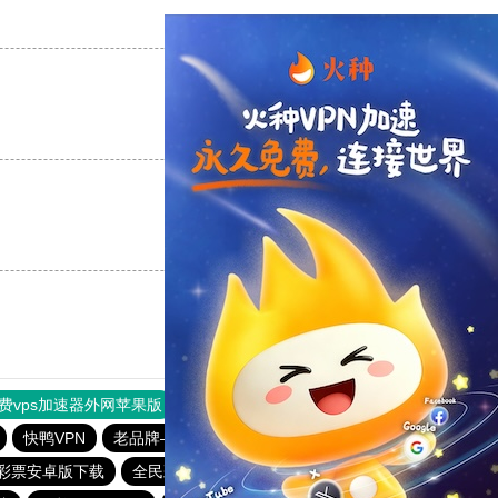
支持
[0]
反对
[0]
支持
[0]
反对
[0]
支持
[0]
反对
[0]
费vps加速器外网苹果版
旋风加速度器
快连加速器
快鸭VPN
老品牌—全民彩票
全民彩票app下载安装安卓
彩票安卓版下载
全民彩票app下载大全
703彩票娱乐平台