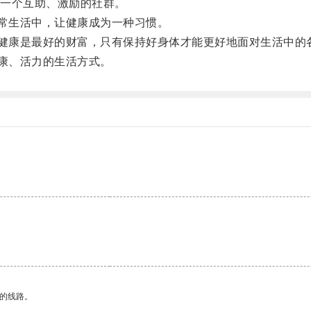
一个互助、激励的社群。
常生活中，让健康成为一种习惯。
健康是最好的财富，只有保持好身体才能更好地面对生活中的
康、活力的生活方式。
区的线路。