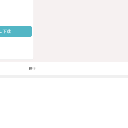
PC下载
排行