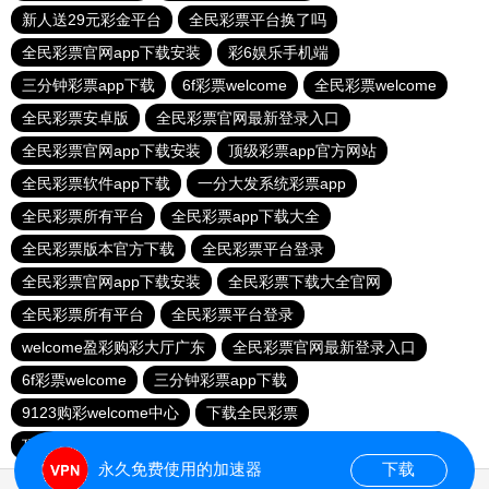
新人送29元彩金平台
全民彩票平台换了吗
全民彩票官网app下载安装
彩6娱乐手机端
三分钟彩票app下载
6f彩票welcome
全民彩票welcome
全民彩票安卓版
全民彩票官网最新登录入口
全民彩票官网app下载安装
顶级彩票app官方网站
全民彩票软件app下载
一分大发系统彩票app
全民彩票所有平台
全民彩票app下载大全
全民彩票版本官方下载
全民彩票平台登录
全民彩票官网app下载安装
全民彩票下载大全官网
全民彩票所有平台
全民彩票平台登录
welcome盈彩购彩大厅广东
全民彩票官网最新登录入口
6f彩票welcome
三分钟彩票app下载
9123购彩welcome中心
下载全民彩票
顶级彩票app官方网站
全民彩票平台登录
明发彩票平台
永久免费使用的加速器
下载