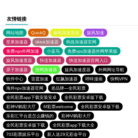
友情链接
网站地图
QuickQ
旋风加速度器
旋风加速
坚果加速器
tiktok加速器
狗急加速器官网
免费vqn外网加速
小蓝鸟
免费vps加速器外网苹果版
旋风加速度器
快连加速器
快连加速器官网入口
原子加速器
快鸭加速器
旋风加速度器
外网网址导航
软件中心
雷霆加速
狂飙加速器
哔咔漫画
快鸭VPN
海外npv加速器官网
老品牌—全民彩票
全民彩票app下载安装安卓
全民彩票安卓版下载
彩神Vl购彩大厅
6f彩票welcome
全民彩票安卓版下载
乐彩汇平台是怎么赚钱的
彩神Vl购彩大厅
全民彩票安卓版下载
全民彩票app下载大全
703彩票娱乐平台
新人送29元彩金平台