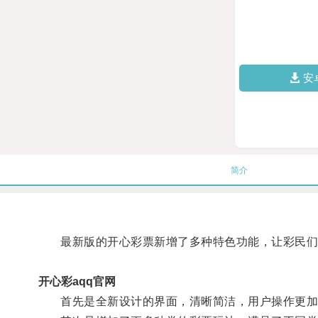
安
简介
最新版的开心彩票新增了多种特色功能，让彩民们
开心彩aqq官网
首先是全新设计的界面，清晰简洁，用户操作更加