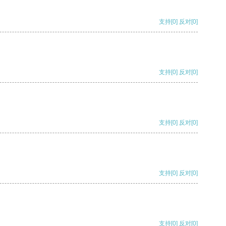
支持
[0]
反对
[0]
支持
[0]
反对
[0]
支持
[0]
反对
[0]
支持
[0]
反对
[0]
支持
[0]
反对
[0]