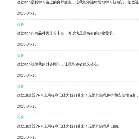
这款app是我学习路上的良师益友，让我能够随时随地学习新知识，拓宽视
2025-04-16
游客
这款app的商品种类非常丰富，可以满足我所有的购物需求。
2025-04-16
游客
这款app就像我的财务顾问，让我能够省钱又省心。
2025-04-16
游客
这款加速器VPM应用程序已经为我们带来了无限的隐私保护和安全性保护
2025-04-16
游客
这款加速器VPM应用程序已经为我们带来了无限的隐私和自由。
2025-04-16