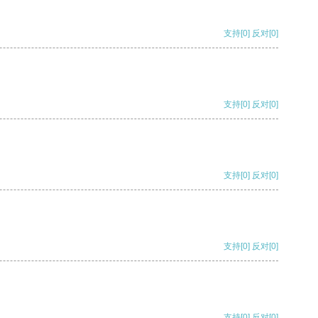
支持
[0]
反对
[0]
支持
[0]
反对
[0]
支持
[0]
反对
[0]
支持
[0]
反对
[0]
支持
[0]
反对
[0]