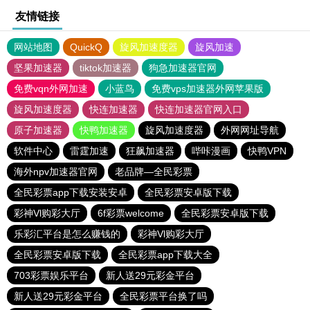
友情链接
网站地图
QuickQ
旋风加速度器
旋风加速
坚果加速器
tiktok加速器
狗急加速器官网
免费vqn外网加速
小蓝鸟
免费vps加速器外网苹果版
旋风加速度器
快连加速器
快连加速器官网入口
原子加速器
快鸭加速器
旋风加速度器
外网网址导航
软件中心
雷霆加速
狂飙加速器
哔咔漫画
快鸭VPN
海外npv加速器官网
老品牌—全民彩票
全民彩票app下载安装安卓
全民彩票安卓版下载
彩神Vl购彩大厅
6f彩票welcome
全民彩票安卓版下载
乐彩汇平台是怎么赚钱的
彩神Vl购彩大厅
全民彩票安卓版下载
全民彩票app下载大全
703彩票娱乐平台
新人送29元彩金平台
新人送29元彩金平台
全民彩票平台换了吗