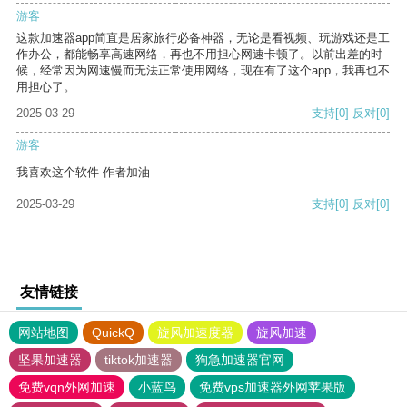
游客
这款加速器app简直是居家旅行必备神器，无论是看视频、玩游戏还是工
作办公，都能畅享高速网络，再也不用担心网速卡顿了。以前出差的时
候，经常因为网速慢而无法正常使用网络，现在有了这个app，我再也不
用担心了。
2025-03-29
支持
[0]
反对
[0]
游客
我喜欢这个软件 作者加油
2025-03-29
支持
[0]
反对
[0]
友情链接
网站地图
QuickQ
旋风加速度器
旋风加速
坚果加速器
tiktok加速器
狗急加速器官网
免费vqn外网加速
小蓝鸟
免费vps加速器外网苹果版