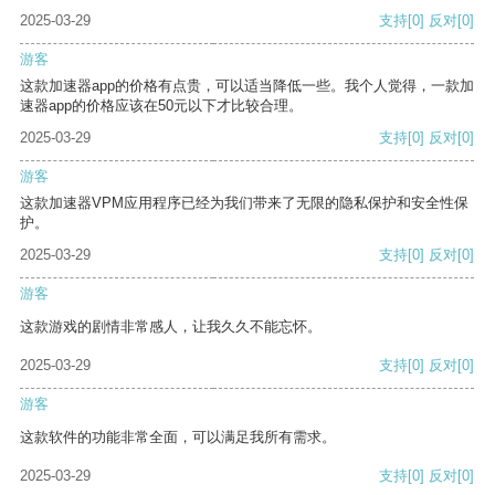
2025-03-29
支持
[0]
反对
[0]
游客
这款加速器app的价格有点贵，可以适当降低一些。我个人觉得，一款加
速器app的价格应该在50元以下才比较合理。
2025-03-29
支持
[0]
反对
[0]
游客
这款加速器VPM应用程序已经为我们带来了无限的隐私保护和安全性保
护。
2025-03-29
支持
[0]
反对
[0]
游客
这款游戏的剧情非常感人，让我久久不能忘怀。
2025-03-29
支持
[0]
反对
[0]
游客
这款软件的功能非常全面，可以满足我所有需求。
2025-03-29
支持
[0]
反对
[0]