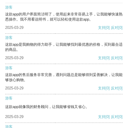
游客
这款app的用户界面简洁明了，使用起来非常容易上手，让我能够快速熟
悉操作。我不用看说明书，就可以轻松使用这款app。
2025-03-29
支持
[0]
反对
[0]
游客
这款app是我购物的得力助手，让我能够找到最优惠的价格，买到最合适
的商品。
2025-03-29
支持
[0]
反对
[0]
游客
这款app的售后服务非常完善，遇到问题总是能够得到妥善解决，让我能
够放心购物。
2025-03-29
支持
[0]
反对
[0]
游客
这款app就像我的财务顾问，让我能够省钱又省心。
2025-03-29
支持
[0]
反对
[0]
游客