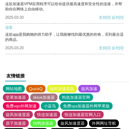
这款加速器VPM应用程序可以给你提供最高速度和安全性的连接，并帮
助你在网络上自由移动。
2025-03-20
支持
[0]
反对
[0]
游客
这款app是我购物的得力助手，让我能够找到最优惠的价格，买到最合适
的商品。
2025-03-20
支持
[0]
反对
[0]
友情链接
网站地图
QuickQ
旋风加速度器
旋风加速
坚果加速器
tiktok加速器
狗急加速器官网
免费vqn外网加速
小蓝鸟
免费vps加速器外网苹果版
旋风加速度器
快连加速器
快连加速器官网入口
原子加速器
快鸭加速器
旋风加速度器
外网网址导航