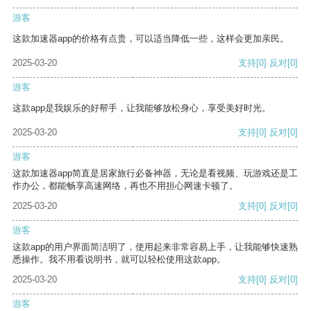
游客
这款加速器app的价格有点贵，可以适当降低一些，这样会更加亲民。
2025-03-20
支持
[0]
反对
[0]
游客
这款app是我娱乐的好帮手，让我能够放松身心，享受美好时光。
2025-03-20
支持
[0]
反对
[0]
游客
这款加速器app简直是居家旅行必备神器，无论是看视频、玩游戏还是工
作办公，都能畅享高速网络，再也不用担心网速卡顿了。
2025-03-20
支持
[0]
反对
[0]
游客
这款app的用户界面简洁明了，使用起来非常容易上手，让我能够快速熟
悉操作。我不用看说明书，就可以轻松使用这款app。
2025-03-20
支持
[0]
反对
[0]
游客